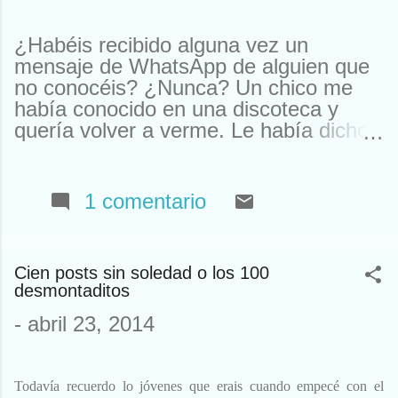
¿Habéis recibido alguna vez un
mensaje de WhatsApp de alguien que
no conocéis? ¿Nunca? Un chico me
había conocido en una discoteca y
quería volver a verme. Le había dicho
que me llamaba Susan. Y ahí le tenías,
buscando a Susan desesperadamente.
Estuve a punto de llamarle y quedar.
1 comentario
Pero resulta que nos habíamos visto
en un garito de Houston. Claro, ahí
teníamos un problema. Típico de
Cien posts sin soledad o los 100
Houston. El caso es que, como ya
desmontaditos
sabéis, yo no me llamo Susan y nunca
he estado allí (eso no lo sabíais). Así
-
abril 23, 2014
que tuve que declinar la oferta. En otra
ocasión me escribieron para
comprarme un reloj. Que yo al mío le
Todavía recuerdo lo jóvenes que erais cuando empecé con el