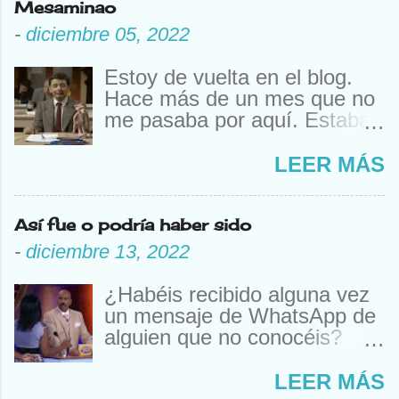
Mesaminao
-
diciembre 05, 2022
Estoy de vuelta en el blog.
Hace más de un mes que no
me pasaba por aquí. Estaba
estudiando. A mi edad. Y ya
“mesaminao”. Que sí, que
LEER MÁS
hay gente más mayor que
también se examina. De la
Así fue o podría haber sido
vista, de la conciencia, test
de drogas (no me sé casi
-
diciembre 13, 2022
ninguna), de inteligencia, de
Covid, de orina. Pero para
¿Habéis recibido alguna vez
esos no hay que estudiar. Y
un mensaje de WhatsApp de
además de estudiar, he
alguien que no conocéis?
hecho un examen. En
¿Nunca? Un chico me había
realidad eran muchos
conocido en una discoteca y
LEER MÁS
seguidos. Uno en los que