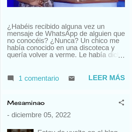
¿Habéis recibido alguna vez un
mensaje de WhatsApp de alguien que
no conocéis? ¿Nunca? Un chico me
había conocido en una discoteca y
quería volver a verme. Le había dicho
que me llamaba Susan. Y ahí le
tenías, buscando a Susan
desesperadamente. Estuve a punto
LEER MÁS
1 comentario
de llamarle y quedar. Pero resulta
que nos habíamos visto en un garito
de Houston. Claro, ahí teníamos un
Mesaminao
problema. Típico de Houston. El caso
es que, como ya sabéis, yo no me
-
diciembre 05, 2022
llamo Susan y nunca he estado allí
(eso no lo sabíais). Así que tuve que