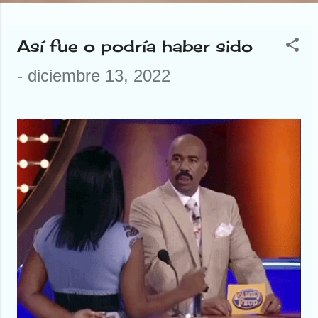
Así fue o podría haber sido
E
-
diciembre 13, 2022
n
t
r
a
d
a
s