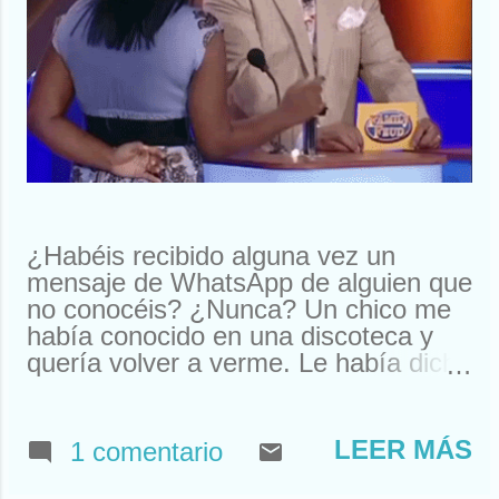
¿Habéis recibido alguna vez un
mensaje de WhatsApp de alguien que
no conocéis? ¿Nunca? Un chico me
había conocido en una discoteca y
quería volver a verme. Le había dicho
que me llamaba Susan. Y ahí le
tenías, buscando a Susan
desesperadamente. Estuve a punto
LEER MÁS
1 comentario
de llamarle y quedar. Pero resulta
que nos habíamos visto en un garito