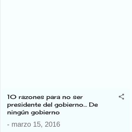
esta semana, me pasó una cosa
ser malo), pero columnas,
notable. He ...
ninguna. Y como las cosas
hay que hacerlas bien, lo
primero es estudiar cómo
hacer una columna. Te vas
a Google y pones ¿Cómo
hacer una columna? Y ahí
ya tienes por dónde
empezar. Compra una
hormigonera, ten espacio
para ponerla, y más
espacio para las columnas,
vídeos de gente haciendo
columnas, imágenes de
10 razones para no ser
edificios, ruinas ruinosas…
presidente del gobierno… De
Total, que no me ha servido
ningún gobierno
de nada. ¿Creéis que me
he rendido? Nunca. He
-
marzo 15, 2016
seguido estudiando y