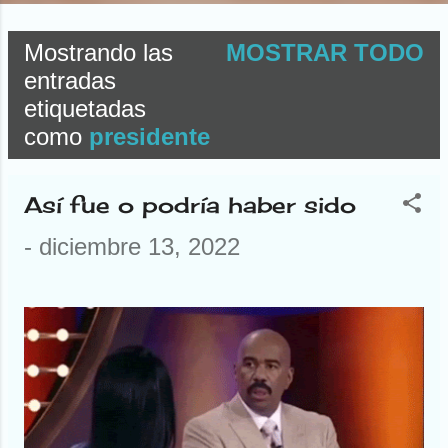
Mostrando las
MOSTRAR TODO
E
entradas
etiquetadas
n
como
presidente
t
r
Así fue o podría haber sido
a
-
diciembre 13, 2022
d
a
s