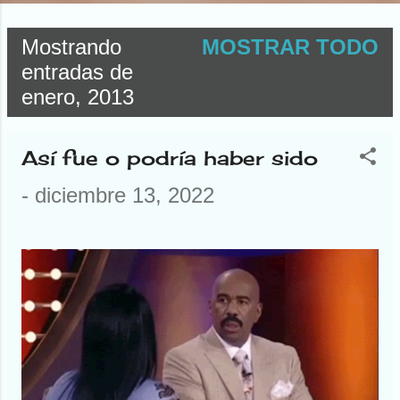
Mostrando
MOSTRAR TODO
E
entradas de
enero, 2013
n
t
Así fue o podría haber sido
r
-
diciembre 13, 2022
a
d
a
s