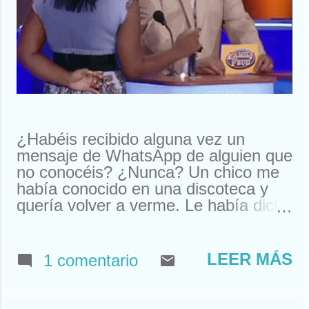
¿Habéis recibido alguna vez un
mensaje de WhatsApp de alguien que
no conocéis? ¿Nunca? Un chico me
había conocido en una discoteca y
quería volver a verme. Le había dicho
que me llamaba Susan. Y ahí le
tenías, buscando a Susan
desesperadamente. Estuve a punto
LEER MÁS
1 comentario
de llamarle y quedar. Pero resulta
que nos habíamos visto en un garito
de Houston. Claro, ahí teníamos un