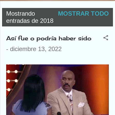
Mostrando
MOSTRAR TODO
E
entradas de 2018
n
Así fue o podría haber sido
t
-
diciembre 13, 2022
r
a
d
a
s