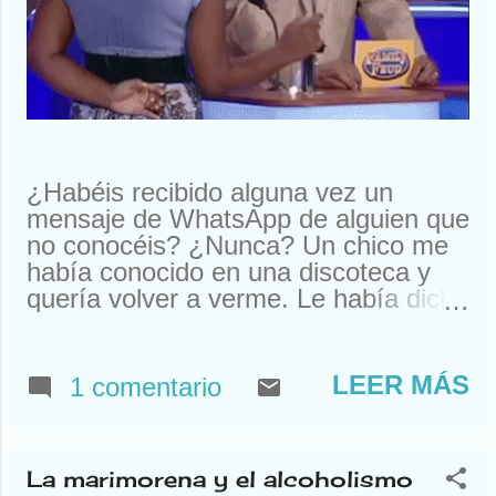
¿Habéis recibido alguna vez un
mensaje de WhatsApp de alguien que
no conocéis? ¿Nunca? Un chico me
había conocido en una discoteca y
quería volver a verme. Le había dicho
que me llamaba Susan. Y ahí le
tenías, buscando a Susan
desesperadamente. Estuve a punto
LEER MÁS
1 comentario
de llamarle y quedar. Pero resulta
que nos habíamos visto en un garito
de Houston. Claro, ahí teníamos un
La marimorena y el alcoholismo
problema. Típico de Houston. El caso