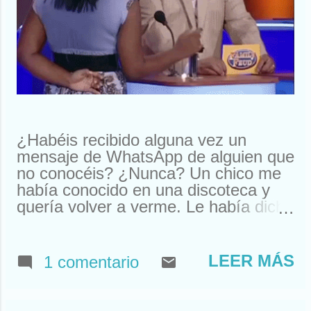
¿Habéis recibido alguna vez un
mensaje de WhatsApp de alguien que
no conocéis? ¿Nunca? Un chico me
había conocido en una discoteca y
quería volver a verme. Le había dicho
que me llamaba Susan. Y ahí le
tenías, buscando a Susan
desesperadamente. Estuve a punto
LEER MÁS
1 comentario
de llamarle y quedar. Pero resulta
que nos habíamos visto en un garito
de Houston. Claro, ahí teníamos un