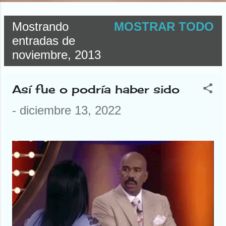
Mostrando
MOSTRAR TODO
E
entradas de
noviembre, 2013
n
t
Así fue o podría haber sido
r
-
diciembre 13, 2022
a
d
a
s