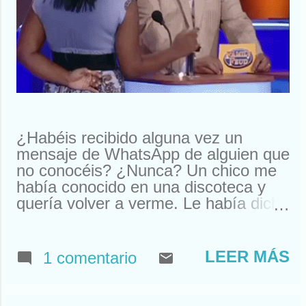
¿Habéis recibido alguna vez un
mensaje de WhatsApp de alguien que
no conocéis? ¿Nunca? Un chico me
había conocido en una discoteca y
quería volver a verme. Le había dicho
que me llamaba Susan. Y ahí le
tenías, buscando a Susan
desesperadamente. Estuve a punto
LEER MÁS
1 comentario
de llamarle y quedar. Pero resulta
que nos habíamos visto en un garito
de Houston. Claro, ahí teníamos un