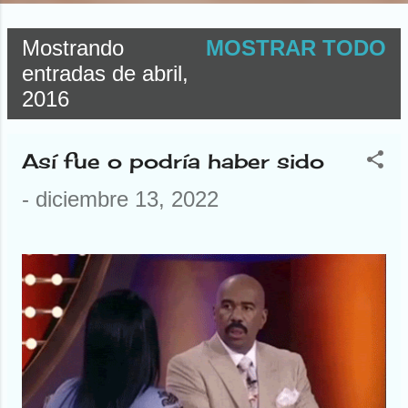
Mostrando
MOSTRAR TODO
E
entradas de abril,
2016
n
t
Así fue o podría haber sido
r
-
diciembre 13, 2022
a
d
a
s