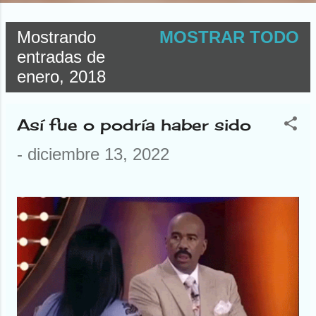
Mostrando
MOSTRAR TODO
E
entradas de
enero, 2018
n
t
Así fue o podría haber sido
r
-
diciembre 13, 2022
a
d
a
s