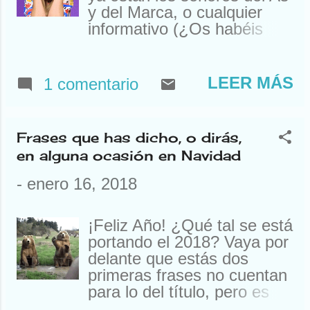
enciclopédicos (o como
y del Marca, o cualquier
quiera que se llamen los
informativo (¿Os habéis
versos)… Eso sí, también
dado cuenta que hablan
prometo que no voy a tirar
más de fútbol que de todas
de rimas fáciles, usando el
las noticias juntas? 30
LEER MÁS
1 comentario
número 5 o con agua
minutos de política,
Bezoya y partes del cuerpo
sucesos, internacional,
masculinas. Dej...
vídeos de Youtube, el
Frases que has dicho, o dirás,
tiempo y 45 minutos de
en alguna ocasión en Navidad
deportes… Bueno, del
Madrid, el Barcelona,
-
enero 16, 2018
alguien jugando al tenis y
cualquier otro deportista).
¡Feliz Año! ¿Qué tal se está
¡Ya está bien! Tampoco voy
portando el 2018? Vaya por
a enumerar (¡Qué bonita
delante que estás dos
palabra!) a todos y cada
primeras frases no cuentan
uno de los que van a los
para lo del título, pero es
estadios. Con la de campos
que no os había saludado a