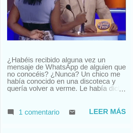
¿Habéis recibido alguna vez un
mensaje de WhatsApp de alguien que
no conocéis? ¿Nunca? Un chico me
había conocido en una discoteca y
quería volver a verme. Le había dicho
que me llamaba Susan. Y ahí le
tenías, buscando a Susan
desesperadamente. Estuve a punto
LEER MÁS
1 comentario
de llamarle y quedar. Pero resulta
que nos habíamos visto en un garito
de Houston. Claro, ahí teníamos un