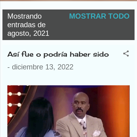
Mostrando
MOSTRAR TODO
E
entradas de
agosto, 2021
n
t
Así fue o podría haber sido
r
-
diciembre 13, 2022
a
d
a
s