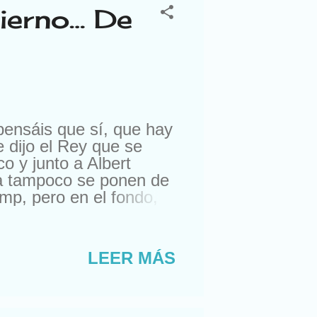
bierno… De
pensáis que sí, que hay
 dijo el Rey que se
 y junto a Albert
nda tampoco se ponen de
mp, pero en el fondo,
 la comunidad de
dido una bombilla o que
l agua de la lavadora. Lo
LEER MÁS
 han quedado sin luz,
o ir a Galicia por una
s cosas no respetan
ra...