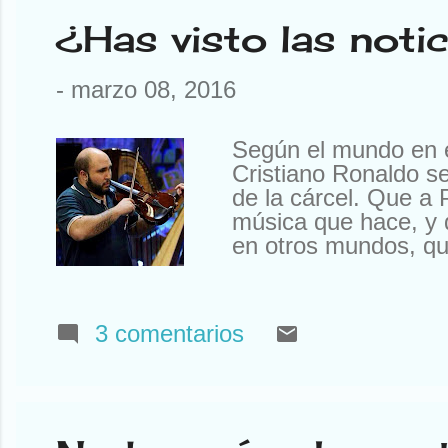
¿Has visto las not
-
marzo 08, 2016
Según el mundo en e
Cristiano Ronaldo s
de la cárcel. Que a 
música que hace, y 
en otros mundos, que
Presidente. Si les d
hablamos y no les ex
fútbol, o participar
3 comentarios
que, como ahora se 
en “The Country” (E
Razón de UK) y ni s
cuento algunos ejem