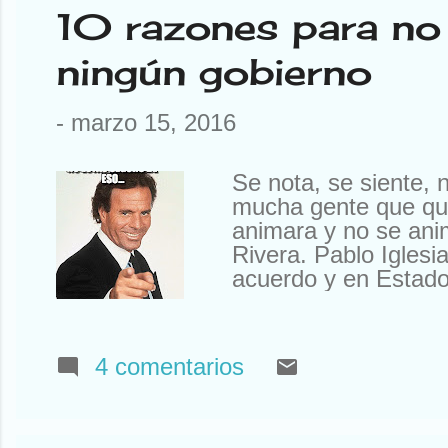
10 razones para no 
ningún gobierno
-
marzo 15, 2016
Se nota, se siente, 
mucha gente que qui
animara y no se ani
Rivera. Pablo Iglesi
acuerdo y en Estados
fondo, no están muy
vecinos pero peor. 
no funciona el telefo
4 comentarios
mismo, pero te tien
hablar como Movistar
inundación. Y en fi
horarios ni nada. Y c