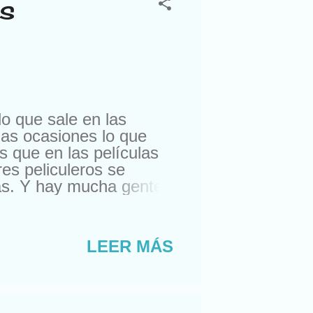
os
o que sale en las
has ocasiones lo que
s que en las películas
es peliculeros se
as. Y hay mucha gente
estos se me han colado,
esto o roedores :-) ),
cernos vivir en la
LEER MÁS
nos cuentan en las