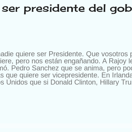
ser presidente del go
nadie quiere ser Presidente. Que vosotros 
ere, pero nos están engañando. A Rajoy le
mó. Pedro Sanchez que se anima, pero poco
as que quiere ser vicepresidente. En Irla
 Unidos que si Donald Clinton, Hillary Tru
 convencidos. Es como ser Presidente de
Que los vecinos te llaman porque se ha fun
nillo, que al vecino de arriba se le salido e
es que ir, pongamos a Oklahoma, porque se
 porque han subido el precio del teléfono, 
n de semana todo. O por la noche, que esa
laro esto no está “pagao”. Por eso y por ot