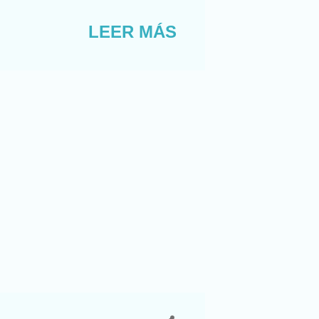
autor)… Está todo manga
caso hay que ponerse de
LEER MÁS
ue esto se está
uedar. Yo el martes no
os niños. El miércoles