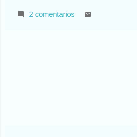
el IRPF, el IBI, el 
por hombro (bonita 
2 comentarios
acuerdo y los políti
pareciendo a un gr
puedo. Me viene mejo
llevo al niño al fútb