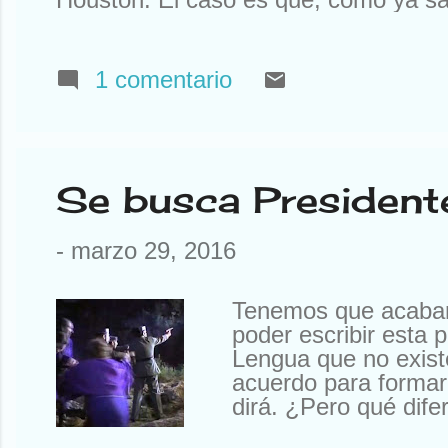
sabíais). Así que tuve que declinar l
Que yo al mío le tengo mucho cariño
tengo ningún Rolex a la venta. Otr
1 comentario
a mí la compañía que tengo. Que no
amigos y siempre están ahí. O aquí
pasó una cosa notable. He ...
Se busca President
-
marzo 29, 2016
Tenemos que acabar 
poder escribir esta
Lengua que no exist
acuerdo para formar
dirá. ¿Pero qué dif
Si para lo que hace