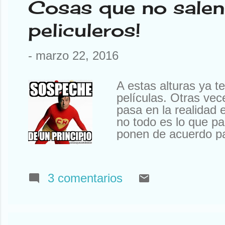
Cosas que no salen 
peliculeros!
-
marzo 22, 2016
A estas alturas ya t
películas. Otras vec
pasa en la realidad 
no todo es lo que p
ponen de acuerdo p
involucrada… Actore
pero como iba la co
guionistas… Todo el
3 comentarios
ignorancia. Mejor o
películas.