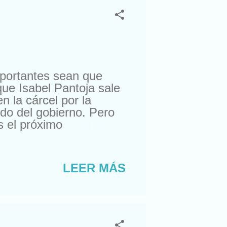
mportantes sean que
ue Isabel Pantoja sale
n la cárcel por la
do del gobierno. Pero
s el próximo
l, no sabrán de quién le
adora de la liga de
urruñao”. Las noticias
LEER MÁS
 merezcan ni una línea
o en “The Reason” (La
ustralia. Mejor te