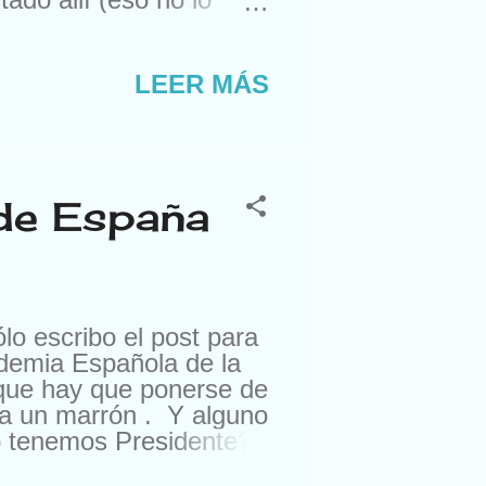
ra comprarme un reloj.
suizos. Lástima que no
a. Con lo que me gusta
LEER MÁS
nte, amigos de sus
ro esta semana, me
 de España
o escribo el post para
ademia Española de la
 que hay que ponerse de
ea un marrón . Y alguno
ndo tenemos Presidente?
la bolsa, suben el IPC,