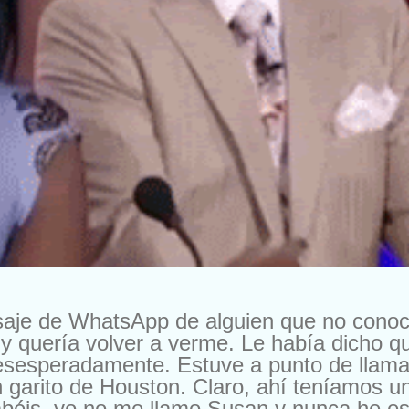
saje de WhatsApp de alguien que no cono
y quería volver a verme. Le había dicho 
esesperadamente. Estuve a punto de llama
 garito de Houston. Claro, ahí teníamos u
béis, yo no me llamo Susan y nunca he esta