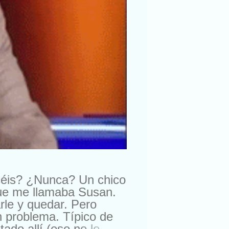
céis? ¿Nunca? Un chico
que me llamaba Susan.
rle y quedar. Pero
n problema. Típico de
do allí (eso no lo