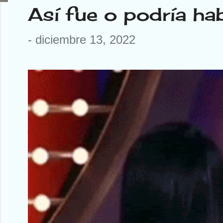
E
Así fue o podría ha
n
-
diciembre 13, 2022
t
r
a
d
a
s