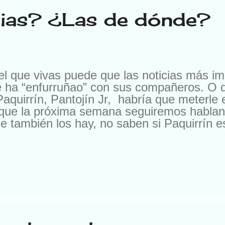
icias? ¿Las de dónde?
l que vivas puede que las noticias más i
e ha “enfurruñao” con sus compañeros. O q
Paquirrín, Pantojín Jr, habría que meterle e
que la próxima semana seguiremos hablan
 también los hay, no saben si Paquirrín e
icen que Cristiano Ronaldo está en la cárce
trañaría que Pantoja fuera la máxima gole
á en las próximas Olimpiadas o si se ha “enf
dice, hacen arder las redes, puede que no
l País en Estados Unidos) o un comentari
iquiera dirán nada en “Antenna Three” de A
plos