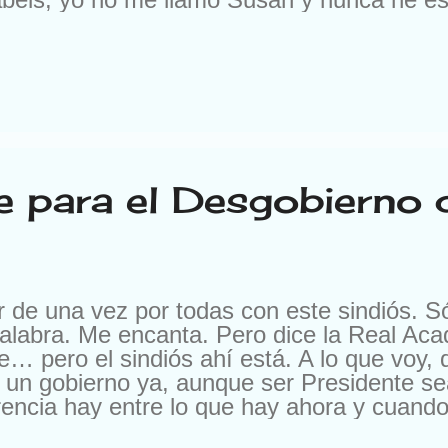
a oferta. En otra ocasión me escribieron pa
, pero es que me ofrecían 10.000 francos 
os me escriben para cambiarme de compañí
 les cambio por nada del mundo. Buena ge
. Según el momento. Ya me entendéis. Pe
e para el Desgobierno
de una vez por todas con este sindiós. Sól
 palabra. Me encanta. Pero dice la Real Ac
e… pero el sindiós ahí está. A lo que voy,
 un gobierno ya, aunque ser Presidente s
erencia hay entre lo que hay ahora y cua
n… Otros están asustadísimos porque baja 