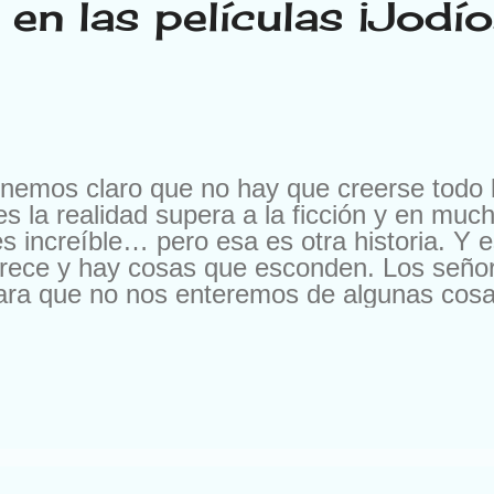
en las películas ¡Jodí
enemos claro que no hay que creerse todo l
es la realidad supera a la ficción y en muc
es increíble… pero esa es otra historia. Y e
arece y hay cosas que esconden. Los señor
ara que no nos enteremos de algunas cos
s, directores, productores, rejoneadores (
sa de palabra que terminaban en ores… Era 
 mundo del cine se ha compinchado para ha
s pongo algunos ejemplos de cosas que no 