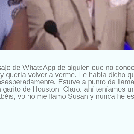
saje de WhatsApp de alguien que no cono
y quería volver a verme. Le había dicho 
esesperadamente. Estuve a punto de llama
 garito de Houston. Claro, ahí teníamos u
béis, yo no me llamo Susan y nunca he esta
a oferta. En otra ocasión me escribieron pa
, pero es que me ofrecían 10.000 francos 
os me escriben para cambiarme de compañí
 les cambio por nada del mundo. Buena ge
. Según el momento. Ya me entendéis. Pe