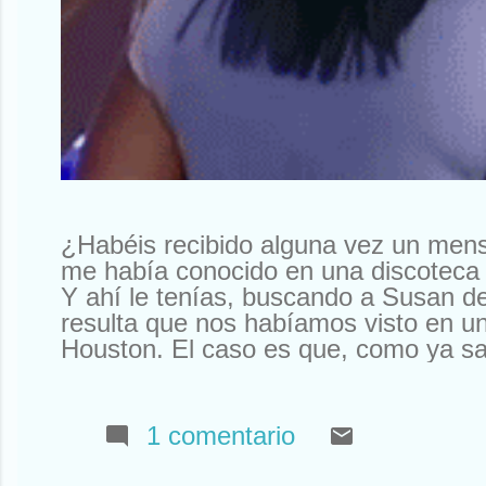
¿Habéis recibido alguna vez un men
me había conocido en una discoteca 
Y ahí le tenías, buscando a Susan d
resulta que nos habíamos visto en un
Houston. El caso es que, como ya sa
sabíais). Así que tuve que declinar l
Que yo al mío le tengo mucho cariño
tengo ningún Rolex a la venta. Otr
1 comentario
a mí la compañía que tengo. Que no
amigos y siempre están ahí. O aquí