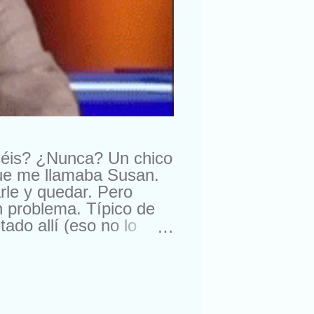
céis? ¿Nunca? Un chico
que me llamaba Susan.
rle y quedar. Pero
n problema. Típico de
do allí (eso no lo
ra comprarme un reloj.
suizos. Lástima que no
a. Con lo que me gusta
nte, amigos de sus
ro esta semana, me