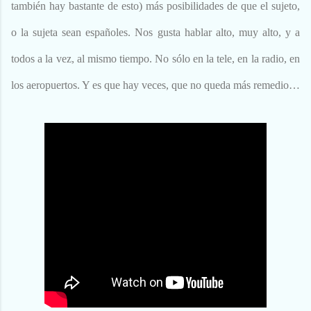
también hay bastante de esto) más posibilidades de que el sujeto,
o la sujeta sean españoles. Nos gusta hablar alto, muy alto, y a
todos a la vez, al mismo tiempo. No sólo en la tele, en la radio, en
los aeropuertos. Y es que hay veces, que no queda más remedio…