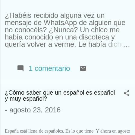
¿Habéis recibido alguna vez un
mensaje de WhatsApp de alguien que
no conocéis? ¿Nunca? Un chico me
había conocido en una discoteca y
quería volver a verme. Le había dicho
que me llamaba Susan. Y ahí le tenías,
buscando a Susan desesperadamente.
Estuve a punto de llamarle y quedar.
1 comentario
Pero resulta que nos habíamos visto
en un garito de Houston. Claro, ahí
teníamos un problema. Típico de
¿Cómo saber que un español es español
Houston. El caso es que, como ya
y muy español?
sabéis, yo no me llamo Susan y nunca
he estado allí (eso no lo sabíais). Así
-
agosto 23, 2016
que tuve que declinar la oferta. En otra
ocasión me escribieron para
comprarme un reloj. Que yo al mío le
España está llena de españoles. Es lo que tiene. Y ahora en agosto