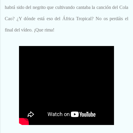
habrá sido del negrito que cultivando cantaba la canción del Cola
Cao? ¿Y dónde está eso del África Tropical? No os perdáis el
final del vídeo. ¡Que rima!