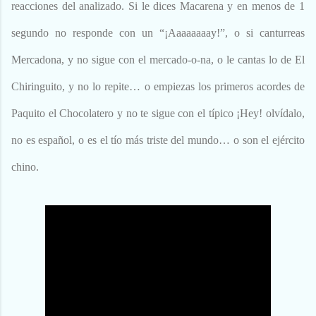
reacciones del analizado. Si le dices Macarena y en menos de 1
segundo no responde con un “¡Aaaaaaaay!”, o si canturreas
Mercadona, y no sigue con el mercado-o-na, o le cantas lo de El
Chiringuito, y no lo repite… o empiezas los primeros acordes de
Paquito el Chocolatero y no te sigue con el típico ¡Hey! olvídalo,
no es español, o es el tío más triste del mundo… o son el ejército
chino.