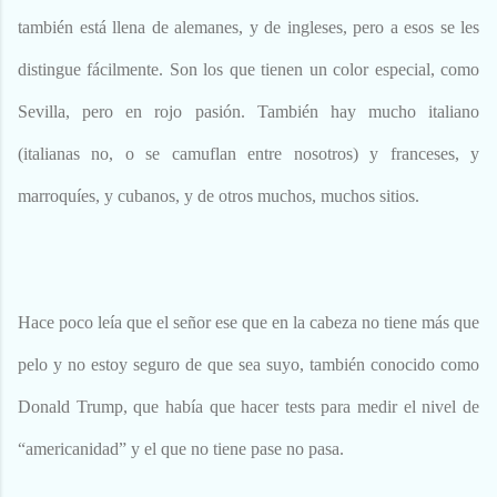
tengo mucho cariño, pero es que me
también está llena de alemanes, y de ingleses, pero a esos se les
ofrecían 10.000 francos suizos.
Lástima que no tengo ningún Rolex a
distingue fácilmente. Son los que tienen un color especial, como
la venta. Otros me escriben para
Sevilla, pero en rojo pasión. También hay mucho italiano
cambiarme de compañía. Con lo que
me gusta a mí la compañía que tengo.
(italianas no, o se camuflan entre nosotros) y franceses, y
Que no les cambio por nada del
mundo. Buena gente, amigos de sus
marroquíes, y cubanos, y de otros muchos, muchos sitios.
amigos y siempre están ahí. O aquí.
Según el momento. Ya me entendéis.
Pero esta semana, me pasó una cosa
notable. He ...
Hace poco leía que el señor ese que en la cabeza no tiene más que
pelo y no estoy seguro de que sea suyo, también conocido como
Donald Trump, que había que hacer tests para medir el nivel de
“americanidad” y el que no tiene pase no pasa.