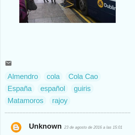
Almendro
cola
Cola Cao
España
español
guiris
Matamoros
rajoy
Unknown
23 de agosto de 2016 a las 15:01
C