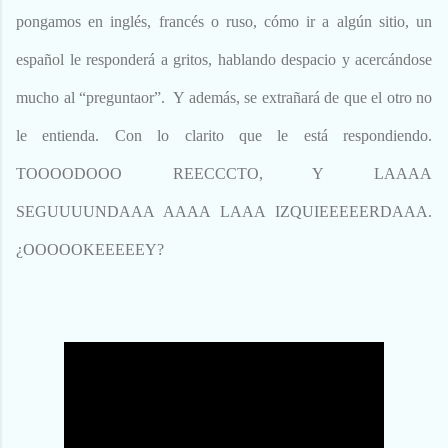
pongamos en inglés, francés o ruso, cómo ir a algún sitio, un
español le responderá a gritos, hablando despacio y acercándose
mucho al “preguntaor”. Y además, se extrañará de que el otro no
le entienda. Con lo clarito que le está respondiendo.
TOOOODOOO REECCCTO, Y LAAAA
SEGUUUUNDAAA AAAA LAAA IZQUIEEEEERDAAA.
¿OOOOOKEEEEEY?