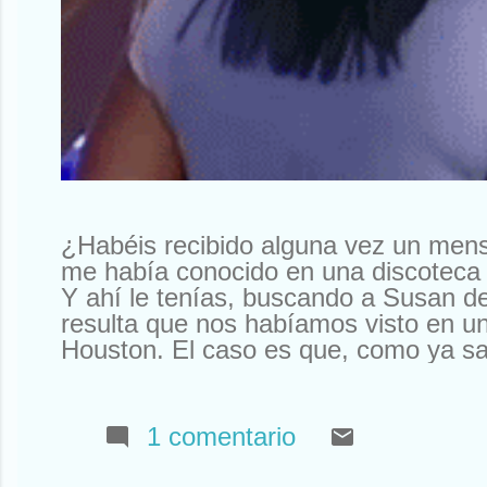
¿Habéis recibido alguna vez un men
me había conocido en una discoteca 
Y ahí le tenías, buscando a Susan d
resulta que nos habíamos visto en un
Houston. El caso es que, como ya sa
sabíais). Así que tuve que declinar l
Que yo al mío le tengo mucho cariño
tengo ningún Rolex a la venta. Otr
1 comentario
a mí la compañía que tengo. Que no
amigos y siempre están ahí. O aquí