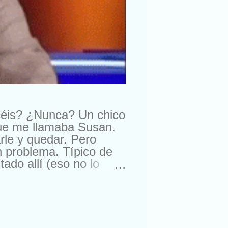
céis? ¿Nunca? Un chico
que me llamaba Susan.
rle y quedar. Pero
n problema. Típico de
do allí (eso no lo
ra comprarme un reloj.
suizos. Lástima que no
a. Con lo que me gusta
nte, amigos de sus
ro esta semana, me