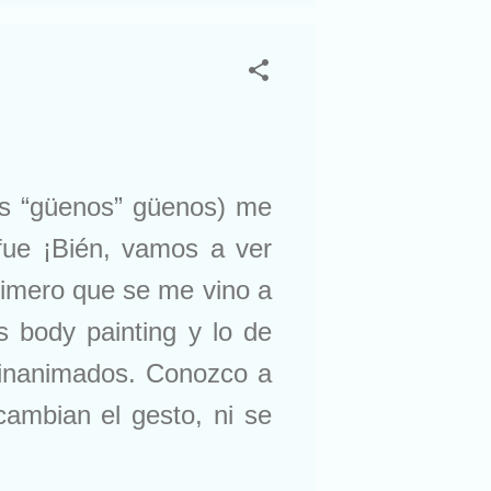
os “güenos” güenos) me
 fue ¡Bién, vamos a ver
primero que se me vino a
s body painting y lo de
os inanimados. Conozco a
 cambian el gesto, ni se