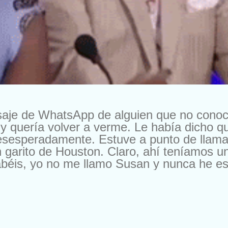
saje de WhatsApp de alguien que no cono
y quería volver a verme. Le había dicho 
esesperadamente. Estuve a punto de llama
 garito de Houston. Claro, ahí teníamos u
béis, yo no me llamo Susan y nunca he esta
a oferta. En otra ocasión me escribieron pa
, pero es que me ofrecían 10.000 francos 
os me escriben para cambiarme de compañí
 les cambio por nada del mundo. Buena ge
. Según el momento. Ya me entendéis. Pe