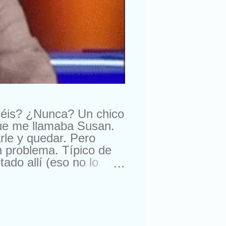
céis? ¿Nunca? Un chico
que me llamaba Susan.
rle y quedar. Pero
n problema. Típico de
do allí (eso no lo
ra comprarme un reloj.
suizos. Lástima que no
a. Con lo que me gusta
nte, amigos de sus
ro esta semana, me