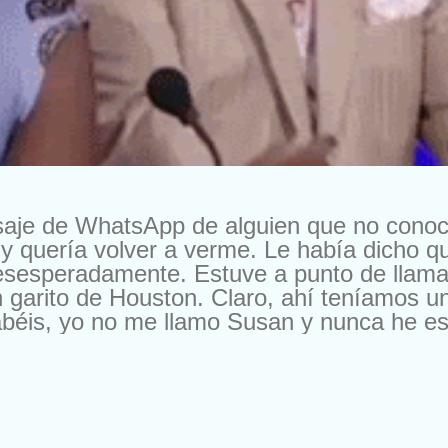
saje de WhatsApp de alguien que no cono
y quería volver a verme. Le había dicho 
esesperadamente. Estuve a punto de llama
 garito de Houston. Claro, ahí teníamos u
béis, yo no me llamo Susan y nunca he esta
a oferta. En otra ocasión me escribieron pa
, pero es que me ofrecían 10.000 francos 
os me escriben para cambiarme de compañí
 les cambio por nada del mundo. Buena ge
. Según el momento. Ya me entendéis. Pe