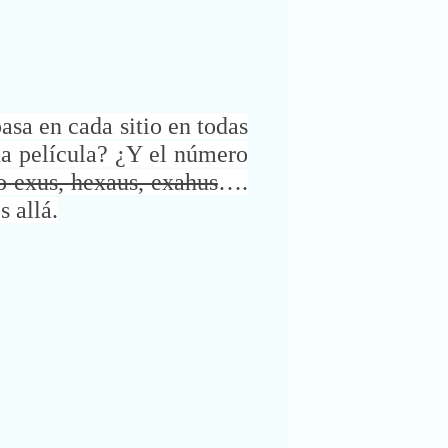
asa en cada sitio en todas
ada película? ¿Y el número
o exus, hexaus, exahus
….
s allá.