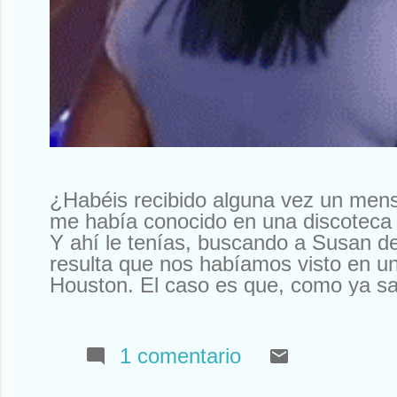
¿Habéis recibido alguna vez un men
me había conocido en una discoteca 
Y ahí le tenías, buscando a Susan d
resulta que nos habíamos visto en un
Houston. El caso es que, como ya sa
sabíais). Así que tuve que declinar l
Que yo al mío le tengo mucho cariño
tengo ningún Rolex a la venta. Otr
1 comentario
a mí la compañía que tengo. Que no
amigos y siempre están ahí. O aquí