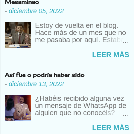
Mesaminao
-
diciembre 05, 2022
Estoy de vuelta en el blog.
Hace más de un mes que no
me pasaba por aquí. Estaba
estudiando. A mi edad. Y ya
“mesaminao”. Que sí, que
LEER MÁS
hay gente más mayor que
también se examina. De la
Así fue o podría haber sido
vista, de la conciencia, test
de drogas (no me sé casi
-
diciembre 13, 2022
ninguna), de inteligencia, de
Covid, de orina. Pero para
¿Habéis recibido alguna vez
esos no hay que estudiar. Y
un mensaje de WhatsApp de
además de estudiar, he
alguien que no conocéis?
hecho un examen. En
¿Nunca? Un chico me había
realidad eran muchos
conocido en una discoteca y
LEER MÁS
seguidos. Uno en los que