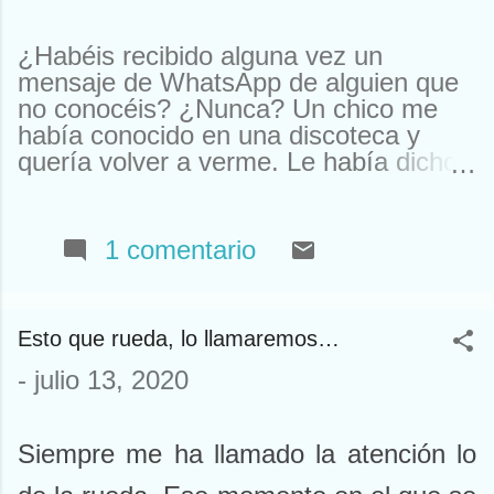
¿Habéis recibido alguna vez un
mensaje de WhatsApp de alguien que
no conocéis? ¿Nunca? Un chico me
había conocido en una discoteca y
quería volver a verme. Le había dicho
que me llamaba Susan. Y ahí le tenías,
buscando a Susan desesperadamente.
Estuve a punto de llamarle y quedar.
1 comentario
Pero resulta que nos habíamos visto
en un garito de Houston. Claro, ahí
teníamos un problema. Típico de
Esto que rueda, lo llamaremos…
Houston. El caso es que, como ya
sabéis, yo no me llamo Susan y nunca
-
julio 13, 2020
he estado allí (eso no lo sabíais). Así
que tuve que declinar la oferta. En otra
ocasión me escribieron para
Siempre me ha llamado la atención lo
comprarme un reloj. Que yo al mío le