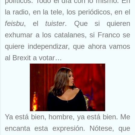
políticos. Todo el día con lo mismo. En
tengo mucho cariño, pero es que me
ofrecían 10.000 francos suizos.
la radio, en la tele, los periódicos, en el
Lástima que no tengo ningún Rolex a
feisbu
, el
tuister
. Que si quieren
la venta. Otros me escriben para
cambiarme de compañía. Con lo que
exhumar a los catalanes, si Franco se
me gusta a mí la compañía que tengo.
quiere independizar, que ahora vamos
Que no les cambio por nada del
mundo. Buena gente, amigos de sus
al Brexit a votar…
amigos y siempre están ahí. O aquí.
Según el momento. Ya me entendéis.
Pero esta semana, me pasó una cosa
notable. He ...
Ya está bien, hombre, ya está bien. Me
encanta esta expresión. Nótese, que