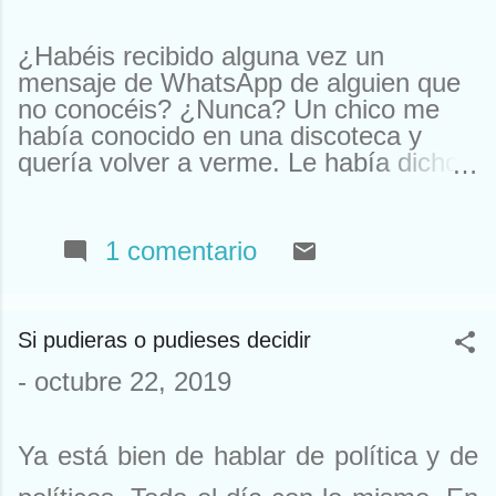
¿Habéis recibido alguna vez un
mensaje de WhatsApp de alguien que
no conocéis? ¿Nunca? Un chico me
había conocido en una discoteca y
quería volver a verme. Le había dicho
que me llamaba Susan. Y ahí le tenías,
buscando a Susan desesperadamente.
Estuve a punto de llamarle y quedar.
1 comentario
Pero resulta que nos habíamos visto
en un garito de Houston. Claro, ahí
teníamos un problema. Típico de
Si pudieras o pudieses decidir
Houston. El caso es que, como ya
sabéis, yo no me llamo Susan y nunca
-
octubre 22, 2019
he estado allí (eso no lo sabíais). Así
que tuve que declinar la oferta. En otra
ocasión me escribieron para
Ya está bien de hablar de política y de
comprarme un reloj. Que yo al mío le