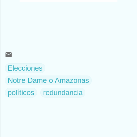
Elecciones
Notre Dame o Amazonas
políticos
redundancia
C
o
m
e