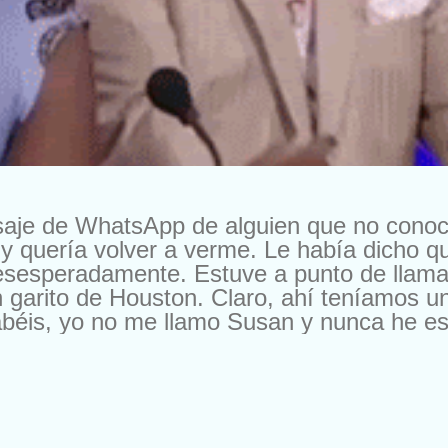
saje de WhatsApp de alguien que no cono
y quería volver a verme. Le había dicho 
esesperadamente. Estuve a punto de llama
 garito de Houston. Claro, ahí teníamos u
béis, yo no me llamo Susan y nunca he esta
a oferta. En otra ocasión me escribieron pa
, pero es que me ofrecían 10.000 francos 
os me escriben para cambiarme de compañí
 les cambio por nada del mundo. Buena ge
. Según el momento. Ya me entendéis. Pe