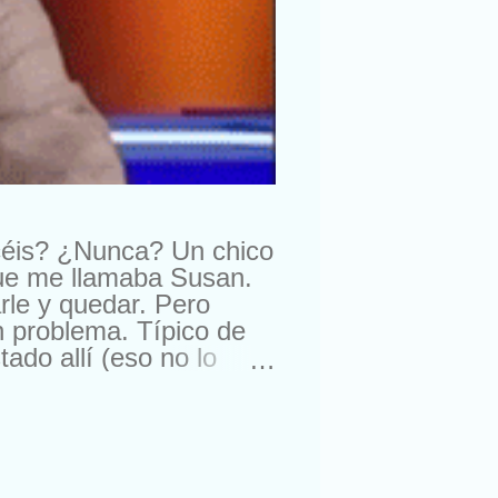
céis? ¿Nunca? Un chico
que me llamaba Susan.
rle y quedar. Pero
n problema. Típico de
do allí (eso no lo
ra comprarme un reloj.
suizos. Lástima que no
a. Con lo que me gusta
nte, amigos de sus
ro esta semana, me