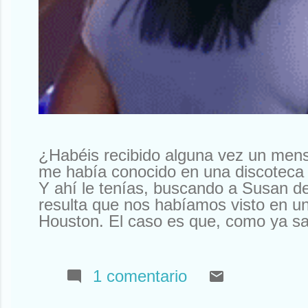
¿Habéis recibido alguna vez un men
me había conocido en una discoteca 
Y ahí le tenías, buscando a Susan d
resulta que nos habíamos visto en un
Houston. El caso es que, como ya sa
sabíais). Así que tuve que declinar l
Que yo al mío le tengo mucho cariño
tengo ningún Rolex a la venta. Otr
1 comentario
a mí la compañía que tengo. Que no
amigos y siempre están ahí. O aquí