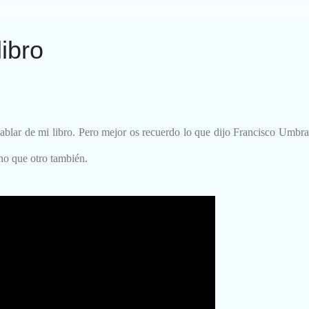
libro
blar de mi libro. Pero mejor os recuerdo lo que dijo Francisco Umbral.
no que otro también.