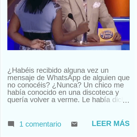
¿Habéis recibido alguna vez un
mensaje de WhatsApp de alguien que
no conocéis? ¿Nunca? Un chico me
había conocido en una discoteca y
quería volver a verme. Le había dicho
que me llamaba Susan. Y ahí le
tenías, buscando a Susan
desesperadamente. Estuve a punto
LEER MÁS
1 comentario
de llamarle y quedar. Pero resulta
que nos habíamos visto en un garito