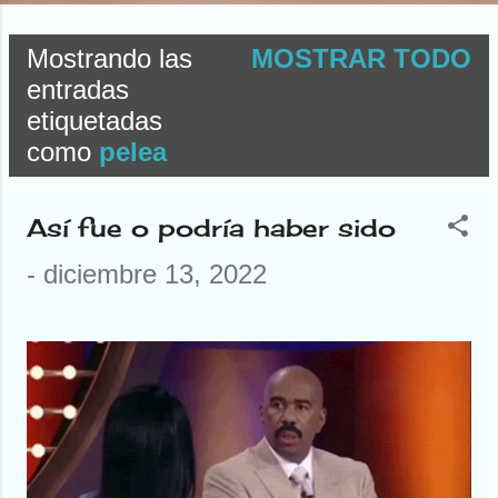
Mostrando las
MOSTRAR TODO
E
entradas
etiquetadas
n
como
pelea
t
r
Así fue o podría haber sido
a
-
diciembre 13, 2022
d
a
s