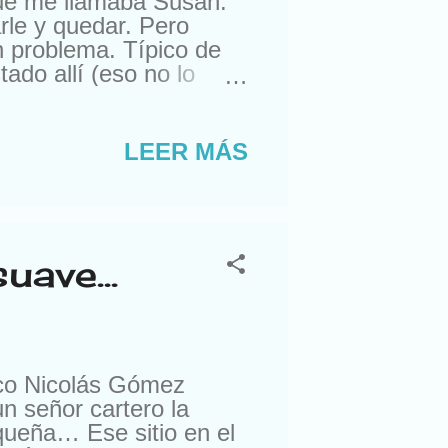
que me llamaba Susan.
rle y quedar. Pero
n problema. Típico de
do allí (eso no lo
ra comprarme un reloj.
suizos. Lástima que no
a. Con lo que me gusta
LEER MÁS
nte, amigos de sus
ro esta semana, me
uave...
sco Nicolás Gómez
un señor cartero la
queña… Ese sitio en el