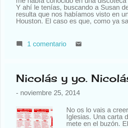
me había conocido en una discoteca 
Y ahí le tenías, buscando a Susan d
resulta que nos habíamos visto en un
Houston. El caso es que, como ya sa
sabíais). Así que tuve que declinar l
Que yo al mío le tengo mucho cariño
tengo ningún Rolex a la venta. Otr
1 comentario
a mí la compañía que tengo. Que no
amigos y siempre están ahí. O aquí
pasó una cosa notable. He ...
Nicolás y yo. Nicolá
-
noviembre 25, 2014
No os lo vais a cre
Iglesias. Una carta d
mete en el buzón. E