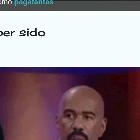
como
pagafantas
ber sido