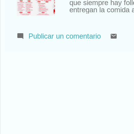
que siempre hay foll
entregan la comida a
María del Carmen Ro
buzón). Es probable 
vivís en España o so
Publicar un comentario
país o planeta, en e
carta suya? Pues aqu
poco redicho el jove
a la Cama sobre él, 