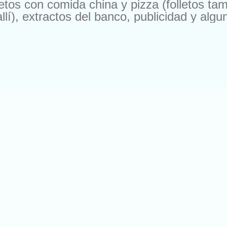
etos con comida china y pizza (folletos ta
llí), extractos del banco, publicidad y alg
dríguez González (siempre se equivocan 
que no sepáis quién es el tal Francisco Ni
is de otro planeta. En caso de que alguno 
ste link podéis saber algo más de él. ¿Qué
í viene la parte misteriosa. Me pone en c
nzuelo) que en el caso de que escribiera en
se verá en la obligación (como si no tuvie..