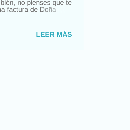
mbién, no pienses que te
una factura de Doña
y lo meten en mi
colás, pero sólo si no
leáis el blog desde otro
LEER MÁS
 por qué recibo una
onocimiento (sí, es un
 el blog Un Cigarrito y
.