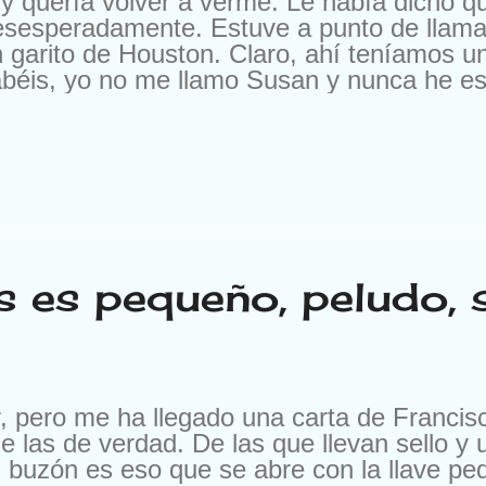
y quería volver a verme. Le había dicho 
esesperadamente. Estuve a punto de llama
 garito de Houston. Claro, ahí teníamos u
béis, yo no me llamo Susan y nunca he esta
a oferta. En otra ocasión me escribieron pa
, pero es que me ofrecían 10.000 francos 
os me escriben para cambiarme de compañí
 les cambio por nada del mundo. Buena ge
. Según el momento. Ya me entendéis. Pe
s es pequeño, peludo, s
er, pero me ha llegado una carta de Franci
e las de verdad. De las que llevan sello y 
l buzón es eso que se abre con la llave pe