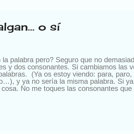
lgan… o sí
n la palabra pero? Seguro que no demasiad
les y dos consonantes. Si cambiamos las 
labras. (Ya os estoy viendo: para, paro, p
…), y ya no sería la misma palabra. Si y
 cosa. No me toques las consonantes que
labras más utilizadas, no está bien vista. D
s que valgan . ¿Cómo que no valen los pero
luso es una palabra que anula todo lo que
a, honrada, amigo de sus amigos, pero…. 
lo anterior. Sí, es una persona buena, per
ero a veces no se nota… y no será tan a