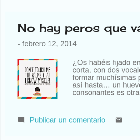
No hay peros que va
-
febrero 12, 2014
¿Os habéis fijado e
corta, con dos voca
formar muchísimas pa
así hasta… un huevo
consonantes es otra
de ser una de las pa
título. No hay pero
montón de cosas, inc
Publicar un comentario
Es una persona buen
pero ya ha anulado 
cosas. Es honrado p