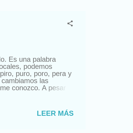
o. Es una palabra
vocales, podemos
iro, puro, poro, pera y
a cambiamos las
 me conozco. A pesar
e hecho, fijaos en el
s? Sirven para un
 vaya antes que ella.
LEER MÁS
Pues bien, el jodío
o, no sé yo… Tiene sus
migo de sus amigos