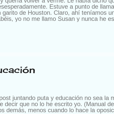
y quería volver a verme. Le había dicho 
esesperadamente. Estuve a punto de llama
 garito de Houston. Claro, ahí teníamos u
béis, yo no me llamo Susan y nunca he esta
a oferta. En otra ocasión me escribieron pa
, pero es que me ofrecían 10.000 francos 
os me escriben para cambiarme de compañí
 les cambio por nada del mundo. Buena ge
. Según el momento. Ya me entendéis. Pe
ucación
ost juntando puta y educación no sea la 
 decir que no lo he escrito yo. (Manual del
los demás, menos cuando lo hace la oposic