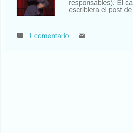
responsables). El c
escribiera el post 
está muy mal y que 
pero ya. “Todos a es
no la que se invent
1 comentario
Y dejarnos de inglés
como dicen ellos”. 
hay que cambiar los
ahora no estudian 
News Uni...