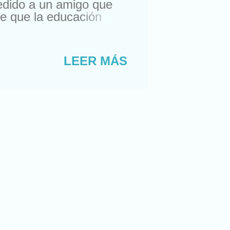
edido a un amigo que
e que la educación
los planes de estudio,
oria, pero la de verdad,
 de cosas del pasado…
LEER MÁS
lés. ¡Fuck English!
 le conozco de vista),
s que los niños de
ablemente de FNU, Fake