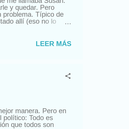
que me llamaba Susan.
rle y quedar. Pero
n problema. Típico de
do allí (eso no lo
ra comprarme un reloj.
suizos. Lástima que no
a. Con lo que me gusta
LEER MÁS
nte, amigos de sus
ro esta semana, me
mejor manera. Pero en
 político: Todo es
ión que todos son