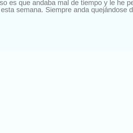
aso es que andaba mal de tiempo y le he p
de esta semana. Siempre anda quejándose d
él lo arreglaba en dos patadas, cambiando 
tudiar lo mismo, religión, matemáticas, hist
an ahora que nada más que quieren hablar
, y de tanto idioma. A tomar por saco el ing
Según mi amigo (tampoco es tan amigo, sólo
 planes porque así no podemos seguir. Y e
más que chorradas. Todo ello sacado prob