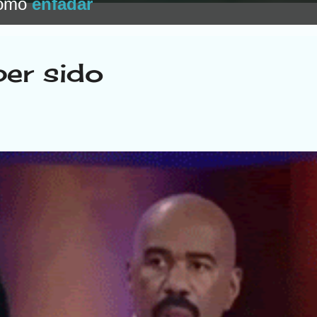
como
enfadar
ber sido