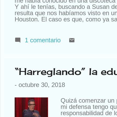
me había conocido en una discoteca 
Y ahí le tenías, buscando a Susan d
resulta que nos habíamos visto en un
Houston. El caso es que, como ya sa
sabíais). Así que tuve que declinar l
Que yo al mío le tengo mucho cariño
tengo ningún Rolex a la venta. Otr
1 comentario
a mí la compañía que tengo. Que no
amigos y siempre están ahí. O aquí
pasó una cosa notable. He ...
“Harreglando” la ed
-
octubre 30, 2018
Quizá comenzar un p
mi defensa tengo que
responsabilidad de 