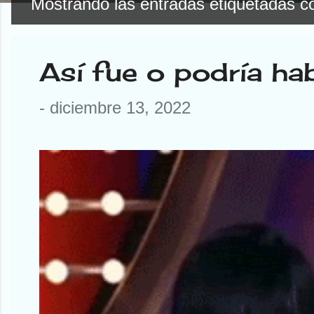
Mostrando las entradas etiquetadas 
E
n
Así fue o podría ha
t
r
-
diciembre 13, 2022
a
d
a
s