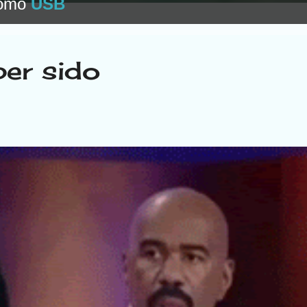
como
USB
ber sido