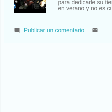
para dedicarle su t
en verano y no es c
a hablar de otras p
sí, pero tampoco os 
un Cuarto Milenio de
Publicar un comentario
cómo). ¿Ya has vuel
dónde venimos y a d
alguna vez al verte 
no he llegado, me e
Kenobi para ...