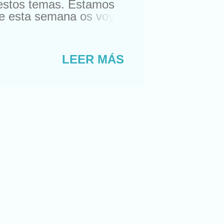
e estos temas. Estamos
de esta semana os voy
co tienen respuesta, o
a a ser algo así como
 y nadie se explica
LEER MÁS
e quiénes somos, de
no te ha preguntado
n ganas de decir: “ No,
y buscando a Obi Wan