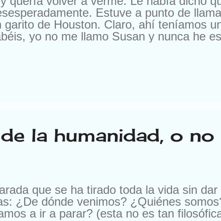
y quería volver a verme. Le había dicho 
esesperadamente. Estuve a punto de llama
 garito de Houston. Claro, ahí teníamos u
béis, yo no me llamo Susan y nunca he esta
a oferta. En otra ocasión me escribieron pa
, pero es que me ofrecían 10.000 francos 
os me escriben para cambiarme de compañí
 les cambio por nada del mundo. Buena ge
. Según el momento. Ya me entendéis. Pe
de la humanidad, o no
ada que se ha tirado toda la vida sin dar
as: ¿De dónde venimos? ¿Quiénes somos
s a ir a parar? (esta no es tan filosófic