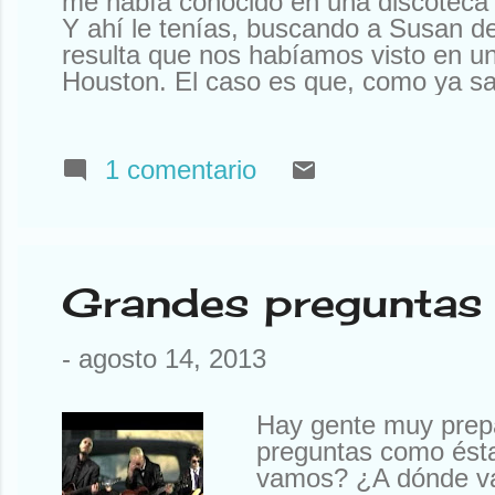
me había conocido en una discoteca 
Y ahí le tenías, buscando a Susan d
resulta que nos habíamos visto en un
Houston. El caso es que, como ya sa
sabíais). Así que tuve que declinar l
Que yo al mío le tengo mucho cariño
tengo ningún Rolex a la venta. Otr
1 comentario
a mí la compañía que tengo. Que no
amigos y siempre están ahí. O aquí
pasó una cosa notable. He ...
Grandes preguntas 
-
agosto 14, 2013
Hay gente muy prepar
preguntas como ést
vamos? ¿A dónde vamo