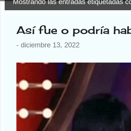
Mostrando las entradas etiquetadas 
E
n
Así fue o podría ha
t
r
-
diciembre 13, 2022
a
d
a
s