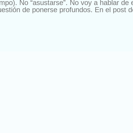
iempo). No “asustarse”. No voy a hablar d
uestión de ponerse profundos. En el post 
reguntas, tan importantes o más, que tampo
la voy a dar para no romper el misterio. V
 garrafón o de los chinos (lo tenemos todo
to? Como os decía antes, las preguntas d
ónde vamos, son importantes, pero quién 
llegar: ¿Ya estás aquí? ¿Has vuelto? Te da
stás viendo pero soy un holograma y esto