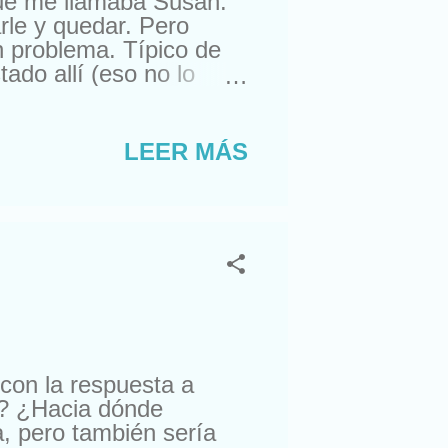
que me llamaba Susan.
rle y quedar. Pero
n problema. Típico de
do allí (eso no lo
ra comprarme un reloj.
suizos. Lástima que no
a. Con lo que me gusta
LEER MÁS
nte, amigos de sus
ro esta semana, me
 con la respuesta a
? ¿Hacia dónde
a, pero también sería