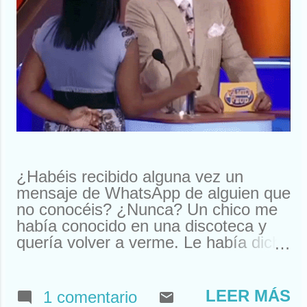
¿Habéis recibido alguna vez un
mensaje de WhatsApp de alguien que
no conocéis? ¿Nunca? Un chico me
había conocido en una discoteca y
quería volver a verme. Le había dicho
que me llamaba Susan. Y ahí le
tenías, buscando a Susan
desesperadamente. Estuve a punto
LEER MÁS
1 comentario