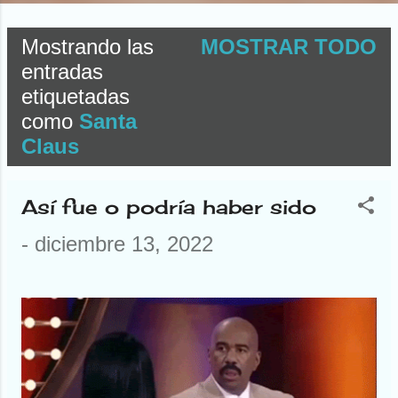
Mostrando las
MOSTRAR TODO
E
entradas
etiquetadas
n
como
Santa
t
Claus
r
Así fue o podría haber sido
a
-
diciembre 13, 2022
d
a
s