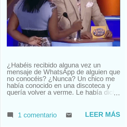
¿Habéis recibido alguna vez un
mensaje de WhatsApp de alguien que
no conocéis? ¿Nunca? Un chico me
había conocido en una discoteca y
quería volver a verme. Le había dicho
que me llamaba Susan. Y ahí le
tenías, buscando a Susan
desesperadamente. Estuve a punto
LEER MÁS
1 comentario
de llamarle y quedar. Pero resulta
que nos habíamos visto en un garito