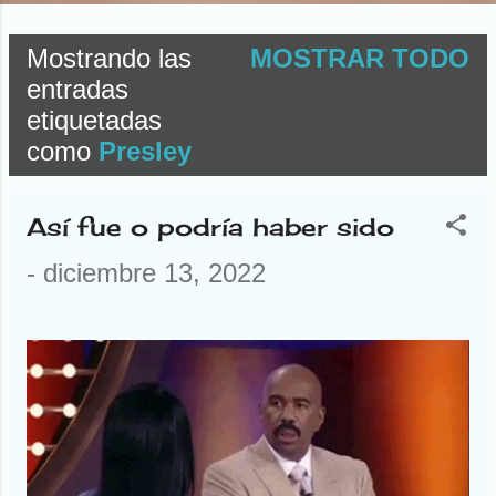
Mostrando las
MOSTRAR TODO
E
entradas
etiquetadas
n
como
Presley
t
r
Así fue o podría haber sido
a
-
diciembre 13, 2022
d
a
s