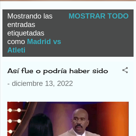
Mostrando las
MOSTRAR TODO
E
entradas
etiquetadas
n
como
Madrid vs
t
Atleti
r
Así fue o podría haber sido
a
-
diciembre 13, 2022
d
a
s