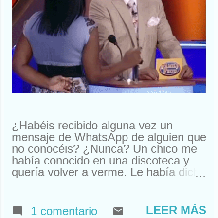
¿Habéis recibido alguna vez un
mensaje de WhatsApp de alguien que
no conocéis? ¿Nunca? Un chico me
había conocido en una discoteca y
quería volver a verme. Le había dicho
que me llamaba Susan. Y ahí le
tenías, buscando a Susan
desesperadamente. Estuve a punto
LEER MÁS
1 comentario