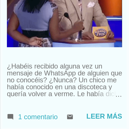
¿Habéis recibido alguna vez un
mensaje de WhatsApp de alguien que
no conocéis? ¿Nunca? Un chico me
había conocido en una discoteca y
quería volver a verme. Le había dicho
que me llamaba Susan. Y ahí le
tenías, buscando a Susan
desesperadamente. Estuve a punto
LEER MÁS
1 comentario
de llamarle y quedar. Pero resulta
que nos habíamos visto en un garito