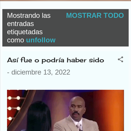
Mostrando las
MOSTRAR TODO
E
entradas
etiquetadas
n
como
unfollow
t
r
Así fue o podría haber sido
a
-
diciembre 13, 2022
d
a
s