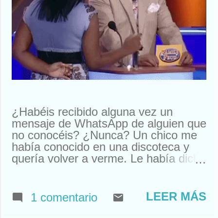
¿Habéis recibido alguna vez un
mensaje de WhatsApp de alguien que
no conocéis? ¿Nunca? Un chico me
había conocido en una discoteca y
quería volver a verme. Le había dicho
que me llamaba Susan. Y ahí le
tenías, buscando a Susan
desesperadamente. Estuve a punto
LEER MÁS
1 comentario
de llamarle y quedar. Pero resulta
que nos habíamos visto en un garito