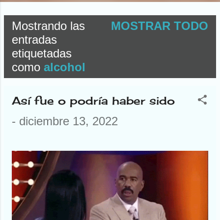
Mostrando las
MOSTRAR TODO
E
entradas
etiquetadas
n
como
alcohol
t
r
Así fue o podría haber sido
a
-
diciembre 13, 2022
d
a
s