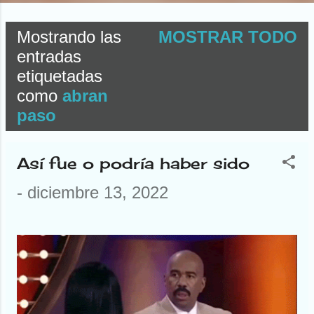
Mostrando las
MOSTRAR TODO
E
entradas
etiquetadas
n
como
abran
t
paso
r
Así fue o podría haber sido
a
-
diciembre 13, 2022
d
a
s