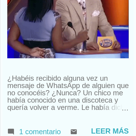
¿Habéis recibido alguna vez un
mensaje de WhatsApp de alguien que
no conocéis? ¿Nunca? Un chico me
había conocido en una discoteca y
quería volver a verme. Le había dicho
que me llamaba Susan. Y ahí le
tenías, buscando a Susan
desesperadamente. Estuve a punto
LEER MÁS
1 comentario