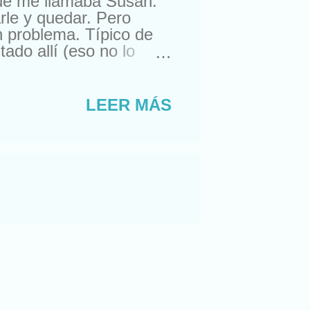
que me llamaba Susan.
rle y quedar. Pero
n problema. Típico de
do allí (eso no lo
ra comprarme un reloj.
suizos. Lástima que no
a. Con lo que me gusta
LEER MÁS
nte, amigos de sus
ro esta semana, me