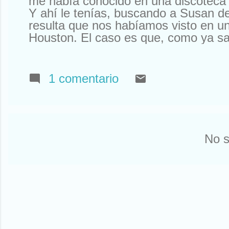
me había conocido en una discoteca 
Y ahí le tenías, buscando a Susan d
resulta que nos habíamos visto en un
Houston. El caso es que, como ya sa
sabíais). Así que tuve que declinar l
Que yo al mío le tengo mucho cariño
tengo ningún Rolex a la venta. Otr
1 comentario
a mí la compañía que tengo. Que no
amigos y siempre están ahí. O aquí
pasó una cosa notable. He ...
No s