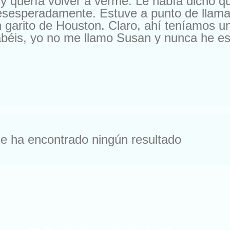
y quería volver a verme. Le había dicho 
esesperadamente. Estuve a punto de llama
 garito de Houston. Claro, ahí teníamos u
béis, yo no me llamo Susan y nunca he esta
a oferta. En otra ocasión me escribieron pa
, pero es que me ofrecían 10.000 francos 
os me escriben para cambiarme de compañí
 les cambio por nada del mundo. Buena ge
. Según el momento. Ya me entendéis. Pe
e ha encontrado ningún resultado