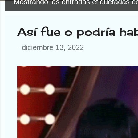
Mostrando las entradas etiquetadas 
E
n
Así fue o podría ha
t
r
-
diciembre 13, 2022
a
d
a
s