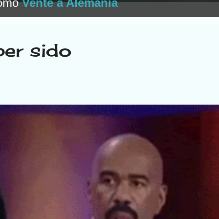
como
Vente a Alemania
ber sido