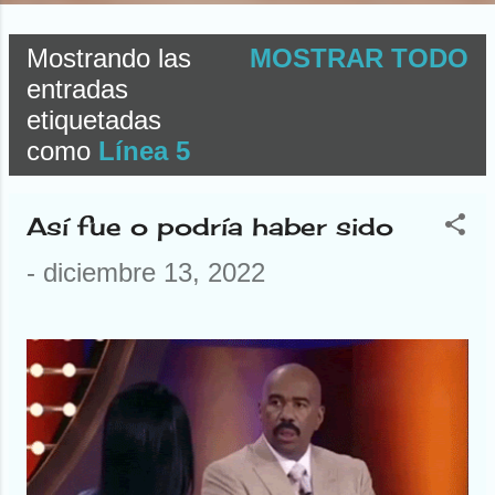
Mostrando las
MOSTRAR TODO
E
entradas
etiquetadas
n
como
Línea 5
t
r
Así fue o podría haber sido
a
-
diciembre 13, 2022
d
a
s