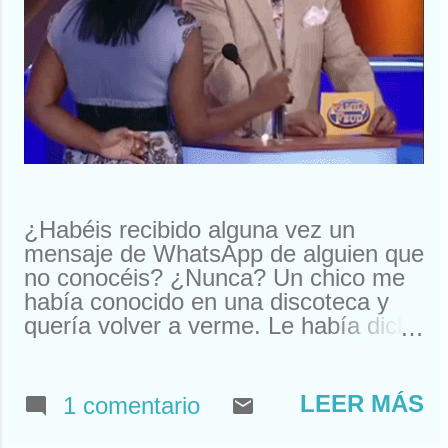
¿Habéis recibido alguna vez un
mensaje de WhatsApp de alguien que
no conocéis? ¿Nunca? Un chico me
había conocido en una discoteca y
quería volver a verme. Le había dicho
que me llamaba Susan. Y ahí le
tenías, buscando a Susan
desesperadamente. Estuve a punto
LEER MÁS
1 comentario
de llamarle y quedar. Pero resulta
que nos habíamos visto en un garito