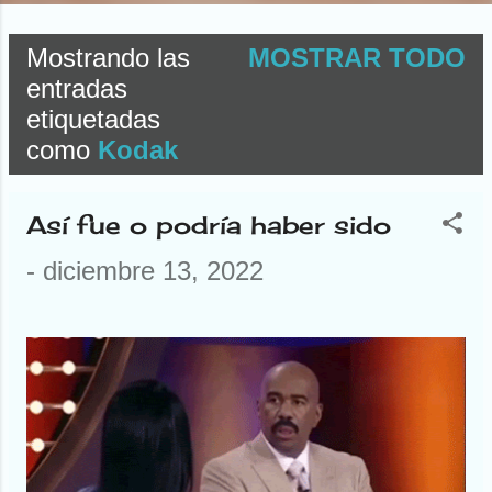
Mostrando las
MOSTRAR TODO
E
entradas
etiquetadas
n
como
Kodak
t
r
Así fue o podría haber sido
a
-
diciembre 13, 2022
d
a
s