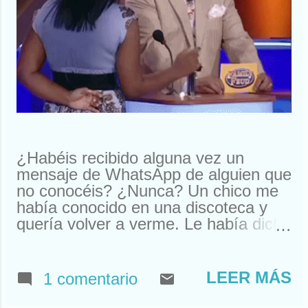
¿Habéis recibido alguna vez un
mensaje de WhatsApp de alguien que
no conocéis? ¿Nunca? Un chico me
había conocido en una discoteca y
quería volver a verme. Le había dicho
que me llamaba Susan. Y ahí le
tenías, buscando a Susan
desesperadamente. Estuve a punto
LEER MÁS
1 comentario
de llamarle y quedar. Pero resulta
que nos habíamos visto en un garito