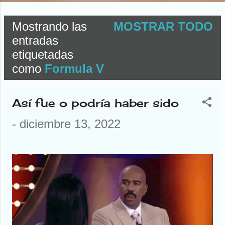
Mostrando las
MOSTRAR TODO
E
entradas
etiquetadas
n
como
Formula V
t
r
Así fue o podría haber sido
a
-
diciembre 13, 2022
d
a
s