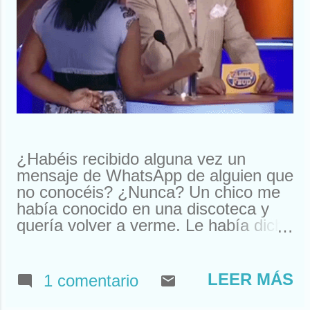
¿Habéis recibido alguna vez un
mensaje de WhatsApp de alguien que
no conocéis? ¿Nunca? Un chico me
había conocido en una discoteca y
quería volver a verme. Le había dicho
que me llamaba Susan. Y ahí le
tenías, buscando a Susan
desesperadamente. Estuve a punto
LEER MÁS
1 comentario
de llamarle y quedar. Pero resulta
que nos habíamos visto en un garito