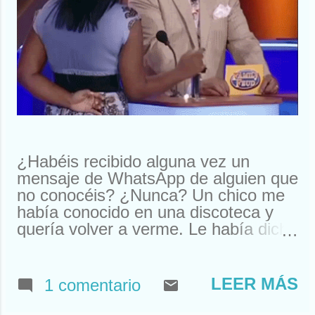
¿Habéis recibido alguna vez un
mensaje de WhatsApp de alguien que
no conocéis? ¿Nunca? Un chico me
había conocido en una discoteca y
quería volver a verme. Le había dicho
que me llamaba Susan. Y ahí le
tenías, buscando a Susan
desesperadamente. Estuve a punto
LEER MÁS
1 comentario
de llamarle y quedar. Pero resulta
que nos habíamos visto en un garito