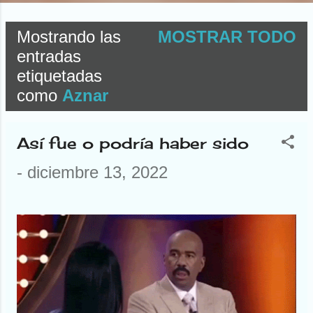
Mostrando las
MOSTRAR TODO
E
entradas
etiquetadas
n
como
Aznar
t
r
Así fue o podría haber sido
a
-
diciembre 13, 2022
d
a
s