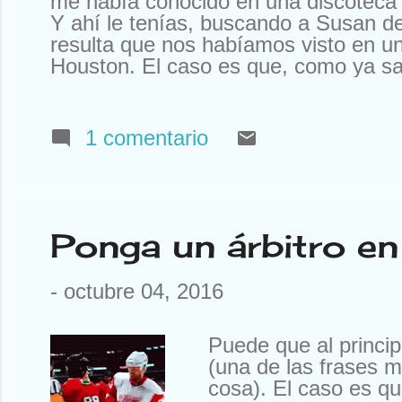
me había conocido en una discoteca 
Y ahí le tenías, buscando a Susan d
resulta que nos habíamos visto en un
Houston. El caso es que, como ya sa
sabíais). Así que tuve que declinar l
Que yo al mío le tengo mucho cariño
tengo ningún Rolex a la venta. Otr
1 comentario
a mí la compañía que tengo. Que no
amigos y siempre están ahí. O aquí
pasó una cosa notable. He ...
Ponga un árbitro en 
-
octubre 04, 2016
Puede que al princi
(una de las frases m
cosa). El caso es qu