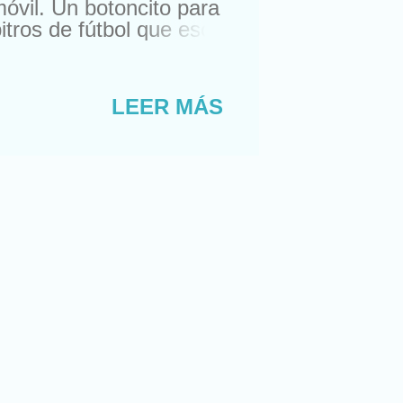
móvil. Un botoncito para
itros de fútbol que esos
ieran orden y decidiera
ña o mediopensionista
ezando a ser odiosa,
LEER MÁS
os. Que estás
 y viene un señor que
 del principio se
omo qu...