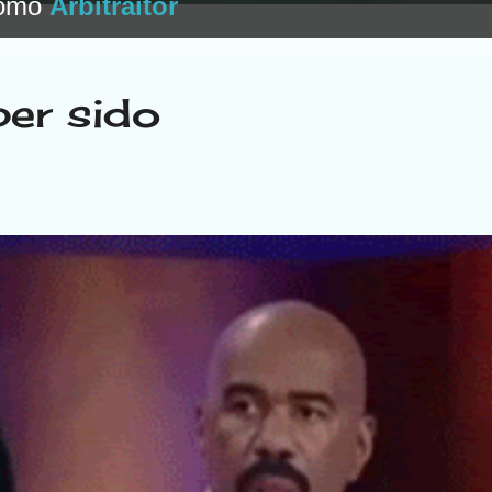
como
Arbitraitor
ber sido