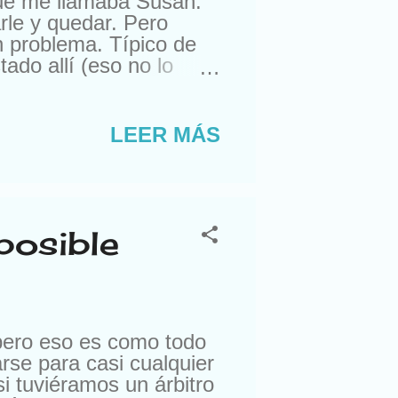
que me llamaba Susan.
rle y quedar. Pero
n problema. Típico de
do allí (eso no lo
ra comprarme un reloj.
suizos. Lástima que no
a. Con lo que me gusta
LEER MÁS
nte, amigos de sus
ro esta semana, me
 posible
pero eso es como todo
rse para casi cualquier
i tuviéramos un árbitro