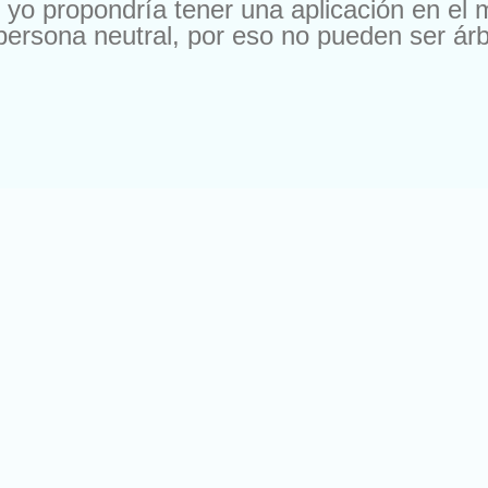
 yo propondría tener una aplicación en el 
ersona neutral, por eso no pueden ser árb
nos equipos, y no quiero señalar, que pus
oblemilla o disputa, ya sea grande, peque
 se está poniendo de moda y que está emp
ómo odio a los siguientes!) A lo que íbam
ien por cualquier cosa, das a la aplicación
hone se llamaría iGapaz (ya sabéis que la i
 para Android sería Google Arbitraitor, o c