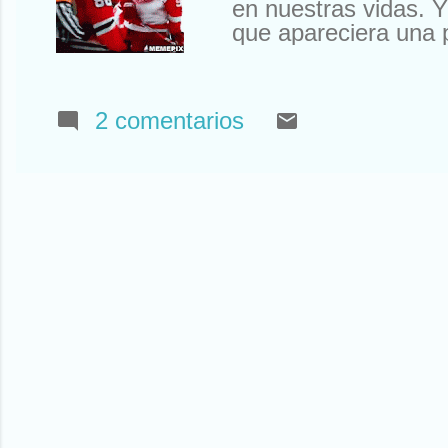
en nuestras vidas. Y
que apareciera una p
siempre van con algu
cuando hay algún pr
(otra expresión que
2 comentarios
no, lo siguiente… ¡C
discutiendo con algu
pone paz. Para el iP
pronuncia como ai) y