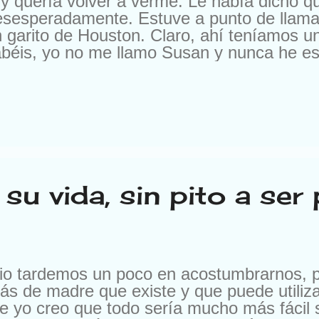
y quería volver a verme. Le había dicho 
esesperadamente. Estuve a punto de llama
 garito de Houston. Claro, ahí teníamos u
béis, yo no me llamo Susan y nunca he esta
a oferta. En otra ocasión me escribieron pa
, pero es que me ofrecían 10.000 francos 
os me escriben para cambiarme de compañí
 les cambio por nada del mundo. Buena ge
. Según el momento. Ya me entendéis. Pe
su vida, sin pito a ser
pio tardemos un poco en acostumbrarnos, 
ás de madre que existe y que puede utiliza
e yo creo que todo sería mucho más fácil s