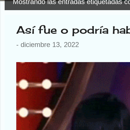
Mostrando las entradas etiquetadas 
E
n
Así fue o podría ha
t
r
-
diciembre 13, 2022
a
d
a
s