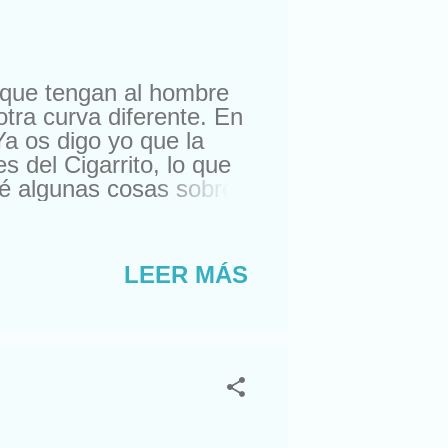
 que tengan al hombre
otra curva diferente. En
Ya os digo yo que la
 del Cigarrito, lo que
té algunas cosas sobre
quipo sevillano que
uiza también cuecen
mán, Hervelejudié en
LEER MÁS
os con la traducción
s pensar que aquí sólo
ndo relojes y subiendo
la. ...