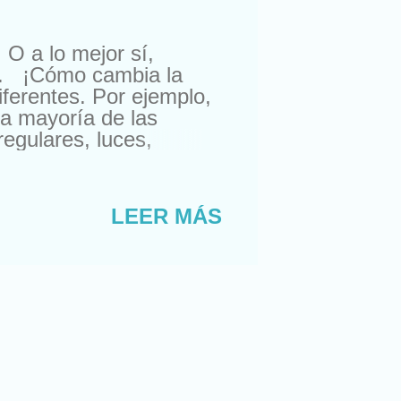
 O a lo mejor sí,
ia. ¡Cómo cambia la
iferentes. Por ejemplo,
 la mayoría de las
egulares, luces,
n. Esto no es como
nía muy claro cómo
ble… ¿Os imagináis un
LEER MÁS
e enfrentarnos a
antepasados ya no es el
Ni nuestras hermanas
s nos arrancaron las