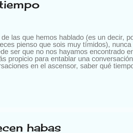
 tiempo
 de las que hemos hablado (es un decir, p
eces pienso que sois muy tímidos), nunc
ede ser que no nos hayamos encontrado e
ás propicio para entablar una conversación
saciones en el ascensor, saber qué tiempo
rte cuando salgas al espacio exterior (aso
opción, aunque luego te pueda servir para 
). Otra utilidad muy útil, a la par que ame
hace en sitios a los que no vas a ir nunca
ante saber que a la Antártida no puedes i
con sandalias (aquí sí es preferible que se
s recomendable. Ni siquiera en verano a la ho
ecen habas