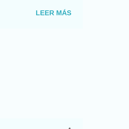
a todas partes eran
caminar. Eso sí, cada
LEER MÁS
da, y el diestro, a la
mbolea, porque mi vida
ndo iban juntos por un
s!”. Como s...