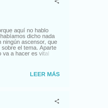
orque aquí no hablo
a habíamos dicho nada
n ningún ascensor, que
 sobre el tema. Aparte
 va a hacer es vital
marte a la ventana no
ver a la chica de ayer y
na y divertida, es
LEER MÁS
. Pero, aunque no
r sólo con unos
a con calcetines). Es
ra de la siesta. Allí...