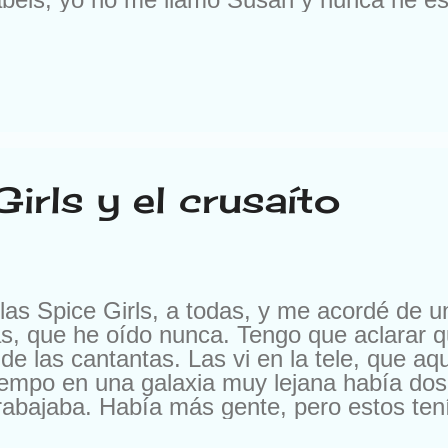
a oferta. En otra ocasión me escribieron pa
, pero es que me ofrecían 10.000 francos 
os me escriben para cambiarme de compañí
 les cambio por nada del mundo. Buena ge
. Según el momento. Ya me entendéis. Pe
irls y el crusaíto
 las Spice Girls, a todas, y me acordé de 
tas, que he oído nunca. Tengo que aclarar
de las cantantas. Las vi en la tele, que aq
empo en una galaxia muy lejana había dos
abajaba. Había más gente, pero estos tení
Uno de la pierna derecha y otro de la izquie