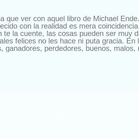
ada que ver con aquel libro de Michael Ende.
recido con la realidad es mera coincidenc
n te la cuente, las cosas pueden ser muy d
nales felices no les hace ni puta gracia. En
s, ganadores, perdedores, buenos, malos, r
 pocas luces, dragones… Y no todos gana
ciones, que todos están contentos. No te
istoria interminable, terminable, extermina
 contando su propia historia? “Tuvimos qu
 mundo tal y como lo conocieron nuestros 
manos los escarabajos no sobrevivieron. 
entaron acabar con todas nosotras. A mucha
MÁS ENTRADAS