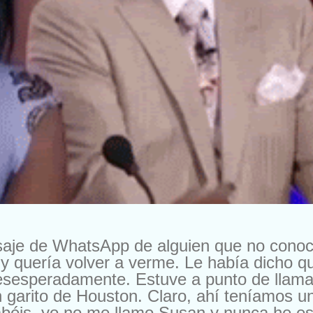
saje de WhatsApp de alguien que no cono
y quería volver a verme. Le había dicho 
esesperadamente. Estuve a punto de llama
 garito de Houston. Claro, ahí teníamos u
béis, yo no me llamo Susan y nunca he esta