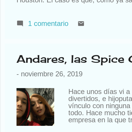
sabíais). Así que tuve que declinar l
Que yo al mío le tengo mucho cariño
tengo ningún Rolex a la venta. Otr
1 comentario
a mí la compañía que tengo. Que no
amigos y siempre están ahí. O aquí
pasó una cosa notable. He ...
Andares, las Spice G
-
noviembre 26, 2019
Hace unos días vi a
divertidos, e hijopu
vínculo con ninguna 
todo. Hace mucho ti
empresa en la que tr
Los dos eran cojos. 