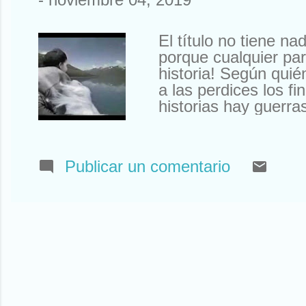
El título no tiene n
porque cualquier pa
historia! Según quié
a las perdices los fi
historias hay guerra
sombras, gente con
después de las elec
titular este post. H
Publicar un comentario
grupo de cucarachas
muchos peligros. El
mismo. Nuestros her
las mariquitas. Int
dos ...