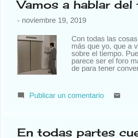
Vamos a hablar del
-
noviembre 19, 2019
Con todas las cosas
más que yo, que a v
sobre el tiempo. Pu
parece ser el foro m
de para tener conver
para saber que pone
es siempre la mejor 
componer una canción
Publicar un comentario
saber el tiempo que 
vayas, es muy import
pantalones cortos y 
posible ir, pero no e
En todas partes cu