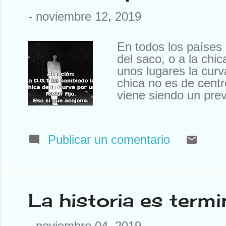
-
noviembre 12, 2019
En todos los países
del saco, o a la chi
unos lugares la curv
chica no es de centr
viene siendo un prev
CH, Chuiza, o Confe
empieza por Er y te
habas, pero ellos lo
Publicar un comentario
francés o Cucinandof
porque ya os adelan
hay gente de mucho 
montañas. También la
La historia es termi
-
noviembre 04, 2019