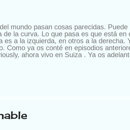
 del mundo pasan cosas parecidas. Puede
ca de la curva. Lo que pasa es que está en 
a es a la izquierda, en otros a la derecha. 
o. Como ya os conté en episodios anteriores
iously, ahora vivo en Suiza . Ya os adelan
deración Helvética (nada que ver con un e
rmina por Beti). A lo que vamos. Que en S
 dicen en otro idioma. Hierbenfaben en ale
agioli en italiano. (No os pongáis exquisit
to que me las he inventado todas). Podría
dinero, comiendo queso y chocolate, hacie
s bajan, que ahí arriba hace un frío que pe
nable