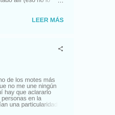
ra comprarme un reloj.
suizos. Lástima que no
a. Con lo que me gusta
LEER MÁS
nte, amigos de sus
ro esta semana, me
uno de los motes más
 que no me une ningún
uí hay que aclararlo
 personas en la
an una particularidad.
rda. Palabrita del niño