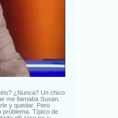
céis? ¿Nunca? Un chico
que me llamaba Susan.
rle y quedar. Pero
n problema. Típico de
do allí (eso no lo