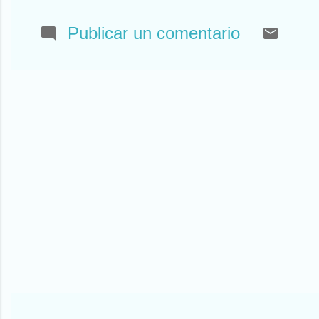
Jesús. A lo que vam
conocidos como las 
Publicar un comentario
uno por su lado para 
derecha para no ch
yo la he aprendido a
pasillo. Más de una 