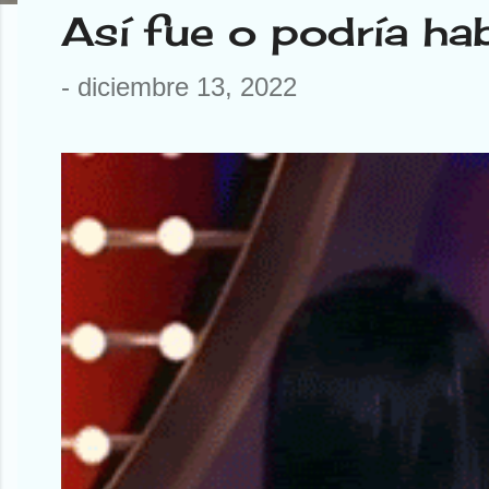
E
Así fue o podría ha
n
-
diciembre 13, 2022
t
r
a
d
a
s