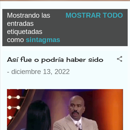
Mostrando las
MOSTRAR TODO
E
entradas
etiquetadas
n
como
sintagmas
t
r
Así fue o podría haber sido
a
-
diciembre 13, 2022
d
a
s