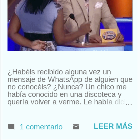
¿Habéis recibido alguna vez un
mensaje de WhatsApp de alguien que
no conocéis? ¿Nunca? Un chico me
había conocido en una discoteca y
quería volver a verme. Le había dicho
que me llamaba Susan. Y ahí le
tenías, buscando a Susan
desesperadamente. Estuve a punto
LEER MÁS
1 comentario
de llamarle y quedar. Pero resulta
que nos habíamos visto en un garito