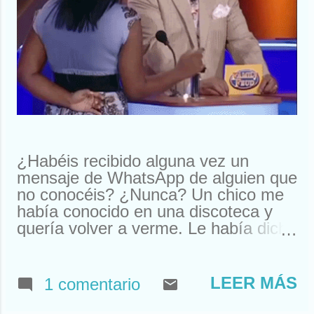
¿Habéis recibido alguna vez un
mensaje de WhatsApp de alguien que
no conocéis? ¿Nunca? Un chico me
había conocido en una discoteca y
quería volver a verme. Le había dicho
que me llamaba Susan. Y ahí le
tenías, buscando a Susan
desesperadamente. Estuve a punto
LEER MÁS
1 comentario
de llamarle y quedar. Pero resulta
que nos habíamos visto en un garito