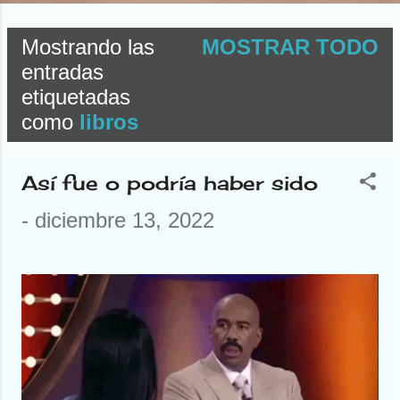
Mostrando las
MOSTRAR TODO
E
entradas
etiquetadas
n
como
libros
t
r
Así fue o podría haber sido
a
-
diciembre 13, 2022
d
a
s