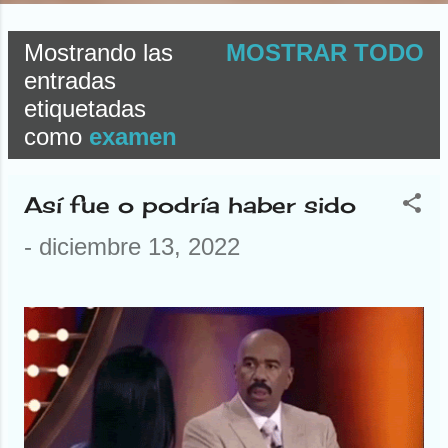
Mostrando las
MOSTRAR TODO
E
entradas
etiquetadas
n
como
examen
t
r
Así fue o podría haber sido
a
-
diciembre 13, 2022
d
a
s