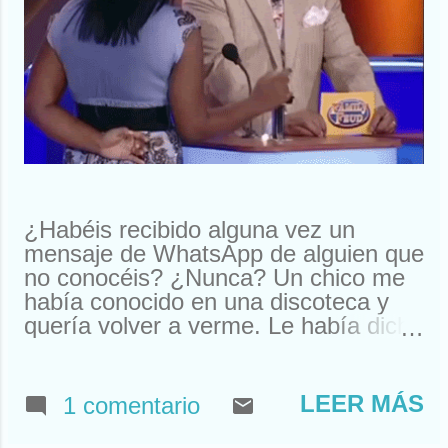
¿Habéis recibido alguna vez un
mensaje de WhatsApp de alguien que
no conocéis? ¿Nunca? Un chico me
había conocido en una discoteca y
quería volver a verme. Le había dicho
que me llamaba Susan. Y ahí le
tenías, buscando a Susan
desesperadamente. Estuve a punto
LEER MÁS
1 comentario
de llamarle y quedar. Pero resulta
que nos habíamos visto en un garito